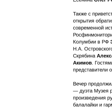
Также с приветс
открытия обрати
современной ис
Росфинмонитор
Колумбии в РФ
Н.А. Островско
Скрябина
Алекс
Акимов
. Гостям
представители о
Вечер продолжи
— дуэта Музея р
произведения ру
балалайки и гар