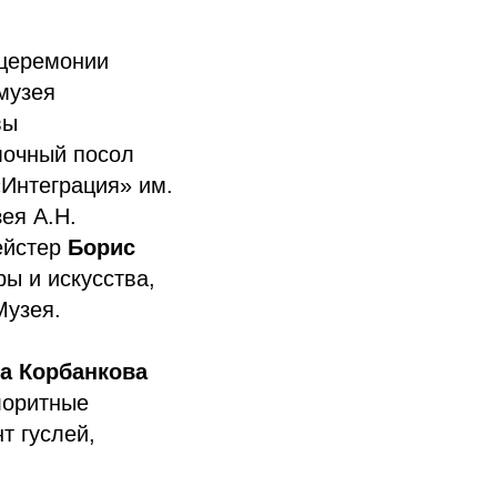
 церемонии
музея
вы
мочный посол
«Интеграция» им.
ея А.Н.
ейстер
Борис
ры и искусства,
Музея.
а Корбанкова
лоритные
т гуслей,