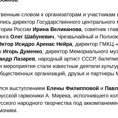
твенным словом к организаторам и участникам
лись директор Государственного центрального 
тории России
Ирина Великанова
, советник гла
инга
Олег Шабуневич
, Чрезвычайный и Полно
Эктор Исидро Аренас Нейра
, директор ГМКЦ 
го
Игорь Думенко
, директор Мемориального муз
андр Лазарев
, народный артист СССР, балетм
и мероприятия стали известные деятели культу
бщественных организаций, друзья и партнеры 
лся выступлением
Елены Филипповой
и
Павл
усской гармоники А. Мирека, исполнившего ко
сского народного творчества под аккомпанемен
моники.