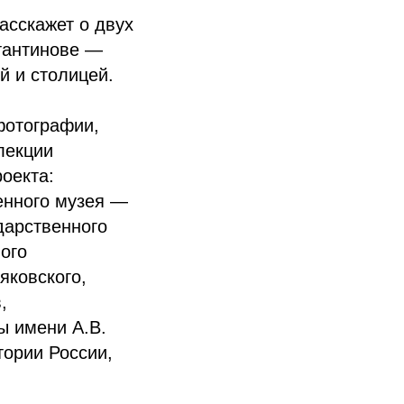
асскажет о двух
тантинове —
й и столицей.
фотографии,
лекции
оекта:
енного музея —
дарственного
ого
яковского,
,
ы имени А.В.
тории России,