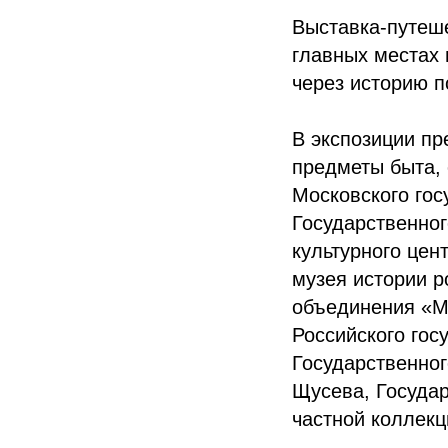
Выставка-путеше
главных местах
через историю п
В экспозиции пр
предметы быта, 
Московского гос
Государственног
культурного цен
музея истории р
объединения «Му
Российского гос
Государственног
Щусева, Государ
частной коллекц