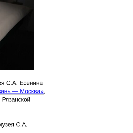
ея С.А. Есенина
зань — Москва»
,
 Рязанской
музея С.А.