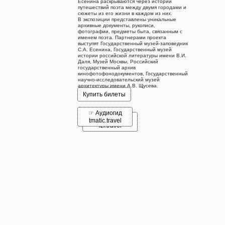
Есенина раскрываются через истории
путешествий поэта между двумя городами и
сюжеты из его жизни в каждом из них.
В экспозиции представлены уникальные
архивные документы, рукописи,
фотографии, предметы быта, связанным с
именем поэта. Партнерами проекта
выступят Государственный музей-заповедник
С.А. Есенина, Государственный музей
истории российской литературы имени В.И.
Даля, Музей Москвы, Российский
государственный архив
кинофотофонодокументов, Государственный
научно-исследовательский музей
архитектуры имени А.В. Щусева.
Купить билеты
☞ Аудиогид
☞ Аудиогид
tmatic.travel
izi.travel