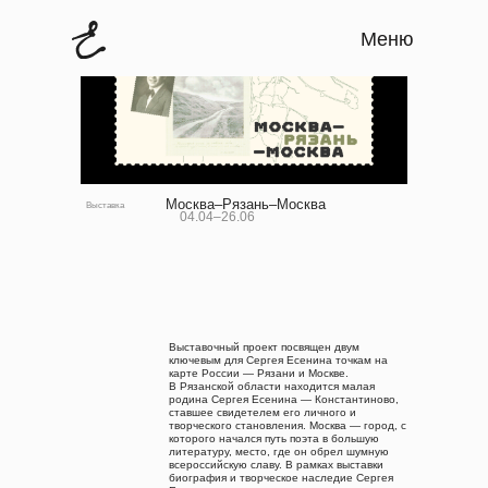
Меню
Москва–Рязань–Москва
Выставка
04.04–26.06
Выставочный проект посвящен двум
ключевым для Сергея Есенина точкам на
карте России — Рязани и Москве.
В Рязанской области находится малая
родина Сергея Есенина — Константиново,
ставшее свидетелем его личного и
творческого становления. Москва — город, с
которого начался путь поэта в большую
литературу, место, где он обрел шумную
всероссийскую славу. В рамках выставки
биография и творческое наследие Сергея